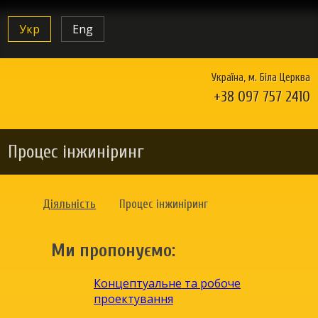
Укр
Eng
Україна, м. Біла Церква
+38 097 757 2410
Процес інжиніринг
Діяльність
Процес інжиніринг
Ми пропонуємо:
Концептуальне та робоче
проектування