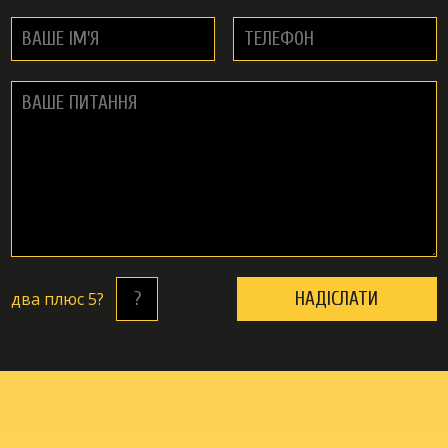
двa плюc 5?