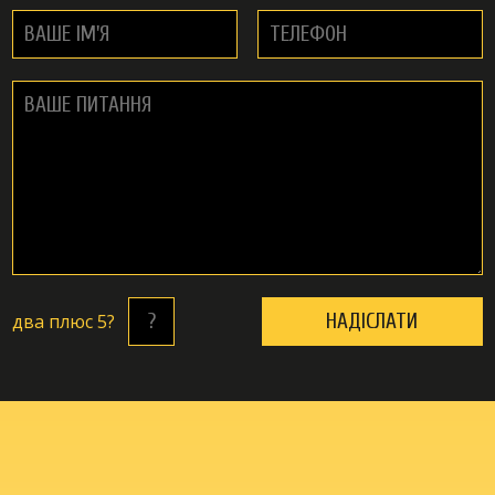
двa плюc 5?