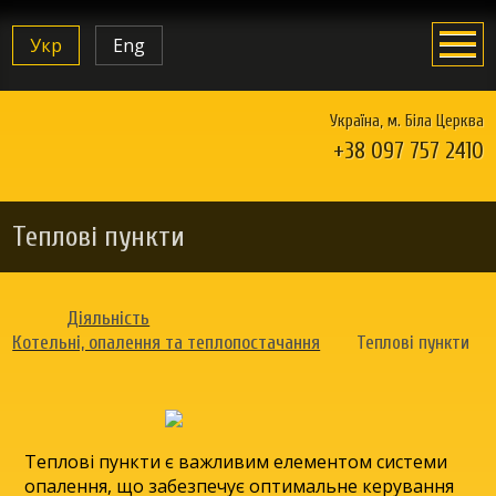
Укр
Eng
Україна, м. Біла Церква
+38 097 757 2410
Теплові пункти
Діяльність
Котельні, опалення та теплопостачання
Теплові пункти
Теплові пункти є важливим елементом системи
опалення, що забезпечує оптимальне керування