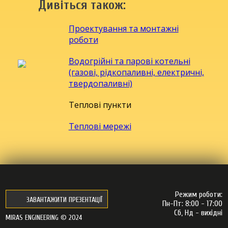
Дивіться також:
Проектування та монтажні
роботи
Водогрійні та парові котельнi
(газові, рідкопаливні, електричні,
твердопаливні)
Теплові пункти
Теплові мережі
Режим роботи:
ЗАВАНТАЖИТИ ПРЕЗЕНТАЦІЇ
Пн-Пт: 8:00 - 17:00
Сб, Нд - вихідні
MIRAS ENGINEERING © 2024