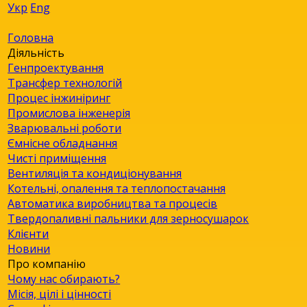
Укр
Eng
Головна
Діяльність
Генпроектування
Трансфер технологій
Процес інжиніринг
Промислова інженерія
Зварювальні роботи
Ємнісне обладнання
Чисті приміщення
Вентиляція та кондиціонування
Котельні, опалення та теплопостачання
Автоматика виробництва та процесів
Твердопаливні пальники для зерносушарок
Клієнти
Новини
Про компанію
Чому нас обирають?
Місія, цілі і цінності